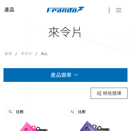
產品
來
令
片
卡鉗
總泵
首頁
來令片
ALL
離合器
產品選單
碟盤
來令片
來令片
規格選擇
CT 系列
油管
比較
比較
SPS 系列
油杯