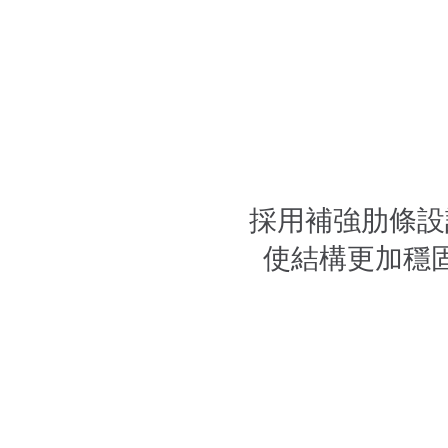
採用補強肋條設
使結構更加穩