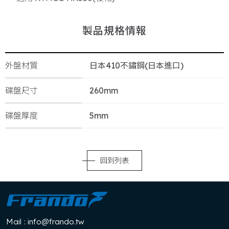
製
品
規
格
情
報
外盤材質
日本410不鏽鋼(日本進口)
碟盤尺寸
260mm
碟盤厚度
5mm
回到列表
Mail
: info@frando.tw